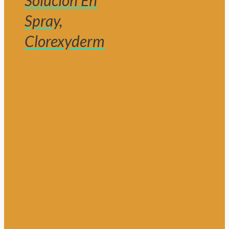
Solución En
Spray,
Clorexyderm