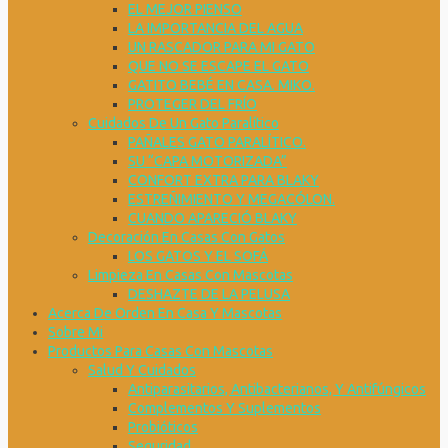
EL MEJOR PIENSO
LA IMPORTANCIA DEL AGUA
UN RASCADOR PARA MI GATO
QUE NO SE ESCAPE EL GATO
GATITO BEBÉ EN CASA. MIKO.
PROTEGER DEL FRÍO
Cuidados De Un Gato Paralítico
PAÑALES GATO PARALÍTICO.
SU “CAPA MOTORIZADA”
CONFORT EXTRA PARA BLAKY
ESTREÑIMIENTO Y MEGACÓLON.
CUANDO APARECIÓ BLAKY
Decoración En Casas Con Gatos
LOS GATOS Y EL SOFÁ
Limpieza En Casas Con Mascotas
DESHAZTE DE LA PELUSA
Acerca De Orden En Casa Y Mascotas
Sobre Mi
Productos Para Casas Con Mascotas
Salud Y Cuidados
Antiparasitarios, Antibacterianos, Y Antifúngicos
Complementos Y Suplementos
Probióticos
Seguridad