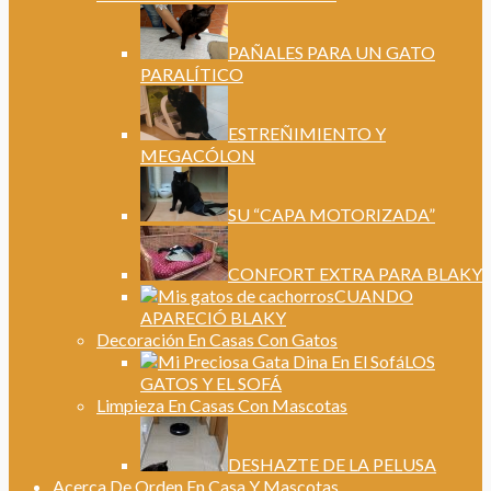
PAÑALES PARA UN GATO
PARALÍTICO
ESTREÑIMIENTO Y
MEGACÓLON
SU “CAPA MOTORIZADA”
CONFORT EXTRA PARA BLAKY
CUANDO
APARECIÓ BLAKY
Decoración En Casas Con Gatos
LOS
GATOS Y EL SOFÁ
Limpieza En Casas Con Mascotas
DESHAZTE DE LA PELUSA
Acerca De Orden En Casa Y Mascotas