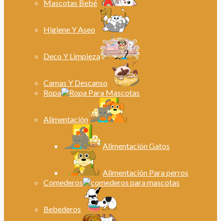
Mascotas Bebé
Higiene Y Aseo
Deco Y Limpieza
Camas Y Descanso
Ropa
Alimentación
Alimentación Gatos
Alimentación Para perros
Comederos
Bebederos