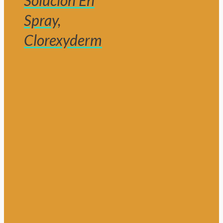
Solución En
Spray,
Clorexyderm