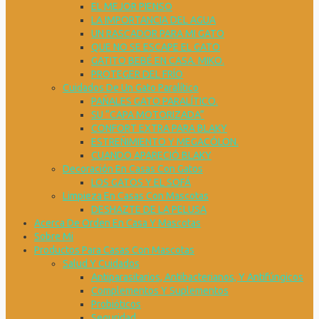
EL MEJOR PIENSO
LA IMPORTANCIA DEL AGUA
UN RASCADOR PARA MI GATO
QUE NO SE ESCAPE EL GATO
GATITO BEBÉ EN CASA. MIKO.
PROTEGER DEL FRÍO
Cuidados De Un Gato Paralítico
PAÑALES GATO PARALÍTICO.
SU “CAPA MOTORIZADA”
CONFORT EXTRA PARA BLAKY
ESTREÑIMIENTO Y MEGACÓLON.
CUANDO APARECIÓ BLAKY
Decoración En Casas Con Gatos
LOS GATOS Y EL SOFÁ
Limpieza En Casas Con Mascotas
DESHAZTE DE LA PELUSA
Acerca De Orden En Casa Y Mascotas
Sobre Mi
Productos Para Casas Con Mascotas
Salud Y Cuidados
Antiparasitarios, Antibacterianos, Y Antifúngicos
Complementos Y Suplementos
Probióticos
Seguridad