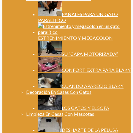
PAÑALES PARA UN GATO
PARALÍTICO
ESTREÑIMIENTO Y MEGACÓLON
SU “CAPA MOTORIZADA”
CONFORT EXTRA PARA BLAKY
CUANDO APARECIÓ BLAKY
Decoración En Casas Con Gatos
LOS GATOS Y EL SOFÁ
Limpieza En Casas Con Mascotas
DESHAZTE DE LA PELUSA