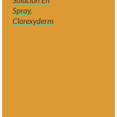
Solución En
Spray,
Clorexyderm