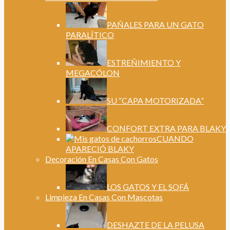
PAÑALES PARA UN GATO
PARALÍTICO
ESTREÑIMIENTO Y
MEGACÓLON
SU “CAPA MOTORIZADA”
CONFORT EXTRA PARA BLAKY
CUANDO
APARECIÓ BLAKY
Decoración En Casas Con Gatos
LOS GATOS Y EL SOFÁ
Limpieza En Casas Con Mascotas
DESHAZTE DE LA PELUSA