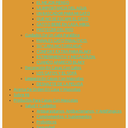
EL MEJOR PIENSO
LA IMPORTANCIA DEL AGUA
UN RASCADOR PARA MI GATO
QUE NO SE ESCAPE EL GATO
GATITO BEBÉ EN CASA. MIKO.
PROTEGER DEL FRÍO
Cuidados De Un Gato Paralítico
PAÑALES GATO PARALÍTICO.
SU “CAPA MOTORIZADA”
CONFORT EXTRA PARA BLAKY
ESTREÑIMIENTO Y MEGACÓLON.
CUANDO APARECIÓ BLAKY
Decoración En Casas Con Gatos
LOS GATOS Y EL SOFÁ
Limpieza En Casas Con Mascotas
DESHAZTE DE LA PELUSA
Acerca De Orden En Casa Y Mascotas
Sobre Mi
Productos Para Casas Con Mascotas
Salud Y Cuidados
Antiparasitarios, Antibacterianos, Y Antifúngicos
Complementos Y Suplementos
Probióticos
Seguridad