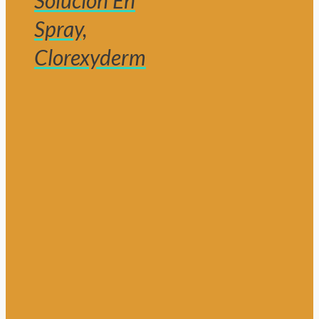
Solución En
Spray,
Clorexyderm