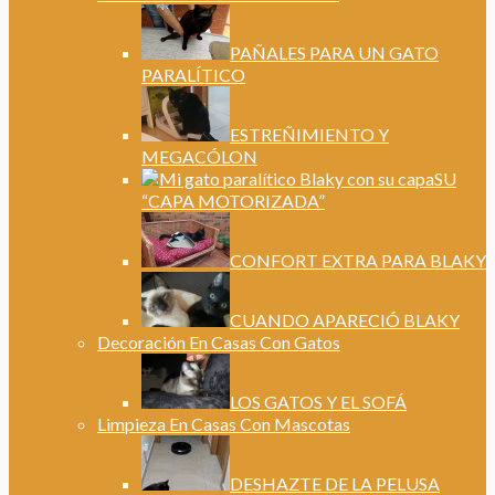
PAÑALES PARA UN GATO
PARALÍTICO
ESTREÑIMIENTO Y
MEGACÓLON
SU
“CAPA MOTORIZADA”
CONFORT EXTRA PARA BLAKY
CUANDO APARECIÓ BLAKY
Decoración En Casas Con Gatos
LOS GATOS Y EL SOFÁ
Limpieza En Casas Con Mascotas
DESHAZTE DE LA PELUSA