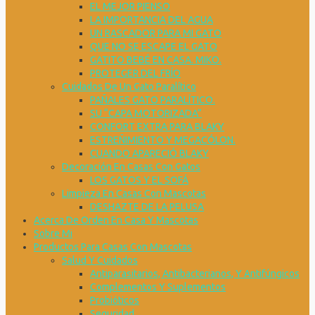
EL MEJOR PIENSO
LA IMPORTANCIA DEL AGUA
UN RASCADOR PARA MI GATO
QUE NO SE ESCAPE EL GATO
GATITO BEBÉ EN CASA. MIKO.
PROTEGER DEL FRÍO
Cuidados De Un Gato Paralítico
PAÑALES GATO PARALÍTICO.
SU “CAPA MOTORIZADA”
CONFORT EXTRA PARA BLAKY
ESTREÑIMIENTO Y MEGACÓLON.
CUANDO APARECIÓ BLAKY
Decoración En Casas Con Gatos
LOS GATOS Y EL SOFÁ
Limpieza En Casas Con Mascotas
DESHAZTE DE LA PELUSA
Acerca De Orden En Casa Y Mascotas
Sobre Mi
Productos Para Casas Con Mascotas
Salud Y Cuidados
Antiparasitarios, Antibacterianos, Y Antifúngicos
Complementos Y Suplementos
Probióticos
Seguridad