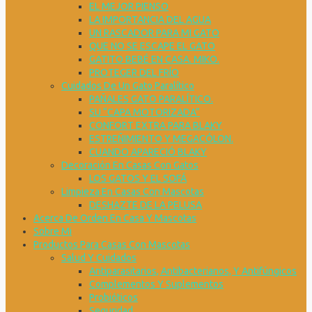
EL MEJOR PIENSO
LA IMPORTANCIA DEL AGUA
UN RASCADOR PARA MI GATO
QUE NO SE ESCAPE EL GATO
GATITO BEBÉ EN CASA. MIKO.
PROTEGER DEL FRÍO
Cuidados De Un Gato Paralítico
PAÑALES GATO PARALÍTICO.
SU “CAPA MOTORIZADA”
CONFORT EXTRA PARA BLAKY
ESTREÑIMIENTO Y MEGACÓLON.
CUANDO APARECIÓ BLAKY
Decoración En Casas Con Gatos
LOS GATOS Y EL SOFÁ
Limpieza En Casas Con Mascotas
DESHAZTE DE LA PELUSA
Acerca De Orden En Casa Y Mascotas
Sobre Mi
Productos Para Casas Con Mascotas
Salud Y Cuidados
Antiparasitarios, Antibacterianos, Y Antifúngicos
Complementos Y Suplementos
Probióticos
Seguridad