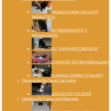
PAÑALES PARA UN GATO
PARALÍTICO
ESTREÑIMIENTO Y
MEGACÓLON
SU “CAPA MOTORIZADA”
CONFORT EXTRA PARA BLAKY
CUANDO APARECIÓ BLAKY
Decoración En Casas Con Gatos
LOS GATOS Y EL SOFÁ
Limpieza En Casas Con Mascotas