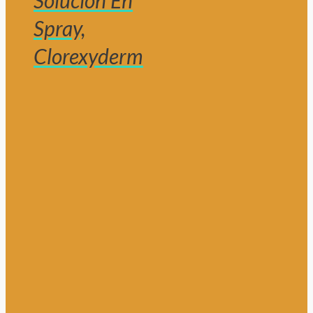
Solución En
Spray,
Clorexyderm