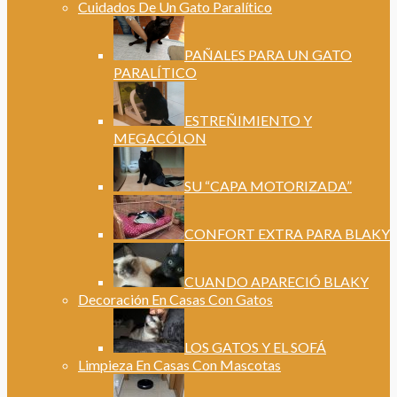
Cuidados De Un Gato Paralítico
PAÑALES PARA UN GATO
PARALÍTICO
ESTREÑIMIENTO Y
MEGACÓLON
SU “CAPA MOTORIZADA”
CONFORT EXTRA PARA BLAKY
CUANDO APARECIÓ BLAKY
Decoración En Casas Con Gatos
LOS GATOS Y EL SOFÁ
Limpieza En Casas Con Mascotas