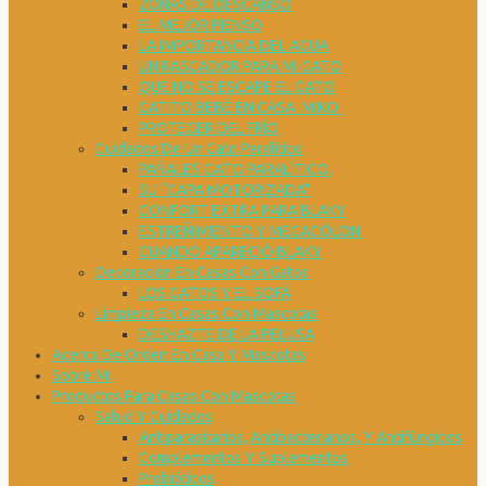
ZONAS DE DESCANSO
EL MEJOR PIENSO
LA IMPORTANCIA DEL AGUA
UN RASCADOR PARA MI GATO
QUE NO SE ESCAPE EL GATO
GATITO BEBÉ EN CASA. MIKO.
PROTEGER DEL FRÍO
Cuidados De Un Gato Paralítico
PAÑALES GATO PARALÍTICO.
SU “CAPA MOTORIZADA”
CONFORT EXTRA PARA BLAKY
ESTREÑIMIENTO Y MEGACÓLON.
CUANDO APARECIÓ BLAKY
Decoración En Casas Con Gatos
LOS GATOS Y EL SOFÁ
Limpieza En Casas Con Mascotas
DESHAZTE DE LA PELUSA
Acerca De Orden En Casa Y Mascotas
Sobre Mi
Productos Para Casas Con Mascotas
Salud Y Cuidados
Antiparasitarios, Antibacterianos, Y Antifúngicos
Complementos Y Suplementos
Probióticos