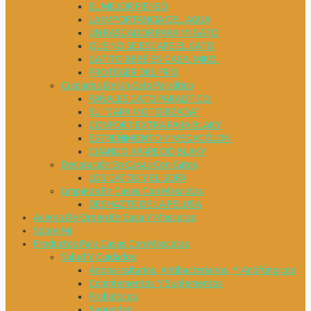
EL MEJOR PIENSO
LA IMPORTANCIA DEL AGUA
UN RASCADOR PARA MI GATO
QUE NO SE ESCAPE EL GATO
GATITO BEBÉ EN CASA. MIKO.
PROTEGER DEL FRÍO
Cuidados De Un Gato Paralítico
PAÑALES GATO PARALÍTICO.
SU “CAPA MOTORIZADA”
CONFORT EXTRA PARA BLAKY
ESTREÑIMIENTO Y MEGACÓLON.
CUANDO APARECIÓ BLAKY
Decoración En Casas Con Gatos
LOS GATOS Y EL SOFÁ
Limpieza En Casas Con Mascotas
DESHAZTE DE LA PELUSA
Acerca De Orden En Casa Y Mascotas
Sobre Mi
Productos Para Casas Con Mascotas
Salud Y Cuidados
Antiparasitarios, Antibacterianos, Y Antifúngicos
Complementos Y Suplementos
Probióticos
Seguridad