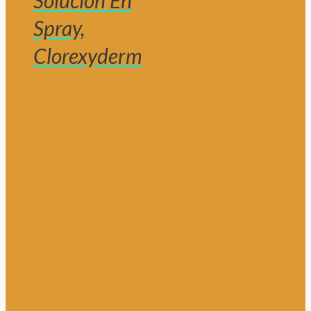
Solución En
Spray,
Clorexyderm