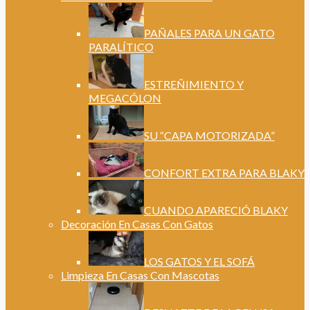
PAÑALES PARA UN GATO
PARALÍTICO
ESTREÑIMIENTO Y
MEGACÓLON
SU “CAPA MOTORIZADA”
CONFORT EXTRA PARA BLAKY
CUANDO APARECIÓ BLAKY
Decoración En Casas Con Gatos
LOS GATOS Y EL SOFÁ
Limpieza En Casas Con Mascotas