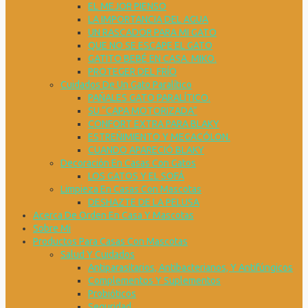
EL MEJOR PIENSO
LA IMPORTANCIA DEL AGUA
UN RASCADOR PARA MI GATO
QUE NO SE ESCAPE EL GATO
GATITO BEBÉ EN CASA. MIKO.
PROTEGER DEL FRÍO
Cuidados De Un Gato Paralítico
PAÑALES GATO PARALÍTICO.
SU “CAPA MOTORIZADA”
CONFORT EXTRA PARA BLAKY
ESTREÑIMIENTO Y MEGACÓLON.
CUANDO APARECIÓ BLAKY
Decoración En Casas Con Gatos
LOS GATOS Y EL SOFÁ
Limpieza En Casas Con Mascotas
DESHAZTE DE LA PELUSA
Acerca De Orden En Casa Y Mascotas
Sobre Mi
Productos Para Casas Con Mascotas
Salud Y Cuidados
Antiparasitarios, Antibacterianos, Y Antifúngicos
Complementos Y Suplementos
Probióticos
Seguridad