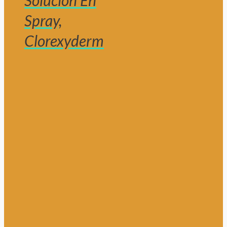
Solución En
Spray,
Clorexyderm