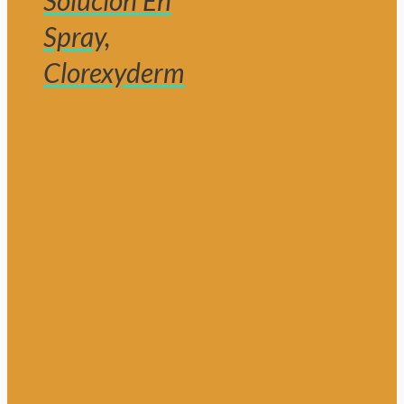
Solución En
Spray,
Clorexyderm