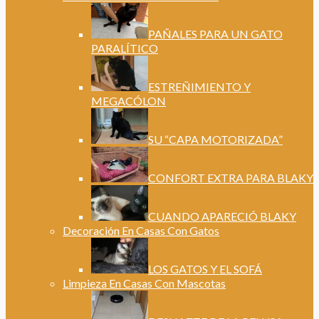
PAÑALES PARA UN GATO
PARALÍTICO
ESTREÑIMIENTO Y
MEGACÓLON
SU “CAPA MOTORIZADA”
CONFORT EXTRA PARA BLAKY
CUANDO APARECIÓ BLAKY
Decoración En Casas Con Gatos
LOS GATOS Y EL SOFÁ
Limpieza En Casas Con Mascotas