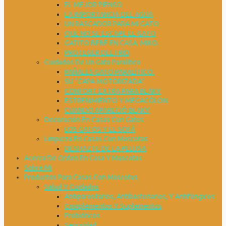
EL MEJOR PIENSO
LA IMPORTANCIA DEL AGUA
UN RASCADOR PARA MI GATO
QUE NO SE ESCAPE EL GATO
GATITO BEBÉ EN CASA. MIKO.
PROTEGER DEL FRÍO
Cuidados De Un Gato Paralítico
PAÑALES GATO PARALÍTICO.
SU “CAPA MOTORIZADA”
CONFORT EXTRA PARA BLAKY
ESTREÑIMIENTO Y MEGACÓLON.
CUANDO APARECIÓ BLAKY
Decoración En Casas Con Gatos
LOS GATOS Y EL SOFÁ
Limpieza En Casas Con Mascotas
DESHAZTE DE LA PELUSA
Acerca De Orden En Casa Y Mascotas
Sobre Mi
Productos Para Casas Con Mascotas
Salud Y Cuidados
Antiparasitarios, Antibacterianos, Y Antifúngicos
Complementos Y Suplementos
Probióticos
Seguridad