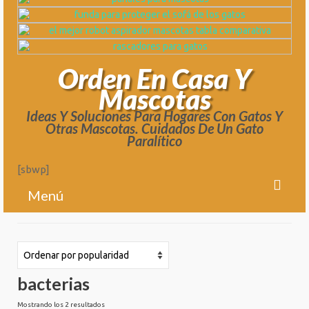
Orden En Casa Y
Mascotas
Ideas Y Soluciones Para Hogares Con Gatos Y
Otras Mascotas. Cuidados De Un Gato
Paralítico
[sbwp]
Menú
Blog
Acerca De Orden En Casa Y Mascotas
bacterias
Sobre Mi
Ordenado
Mostrando los 2 resultados