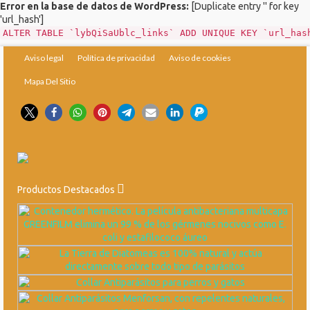
Error en la base de datos de WordPress:
[Duplicate entry '' for key
'url_hash']
ALTER TABLE `lybQiSaUblc_links` ADD UNIQUE KEY `url_has
Aviso legal
Política de privacidad
Aviso de cookies
Mapa Del Sitio
Productos Destacados