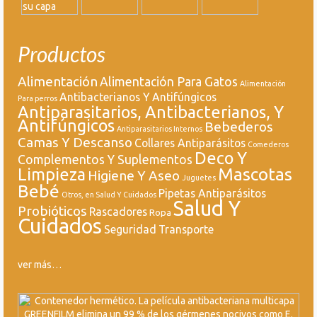
Productos
Alimentación
Alimentación Para Gatos
Alimentación
Antibacterianos Y Antifúngicos
Para perros
Antiparasitarios, Antibacterianos, Y
Antifúngicos
Bebederos
Antiparasitarios Internos
Camas Y Descanso
Collares Antiparásitos
Comederos
Deco Y
Complementos Y Suplementos
Mascotas
Limpieza
Higiene Y Aseo
Juguetes
Bebé
Pipetas Antiparásitos
Otros, en Salud Y Cuidados
Salud Y
Probióticos
Rascadores
Ropa
Cuidados
Seguridad
Transporte
ver más…