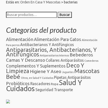
Estás en:
Orden En Casa Y Mascotas
>
bacterias
Buscar
Buscar
por:
Categorías del producto
Alimentación
Alimentación Para Gatos
Alimentación
Antibacterianos Y Antifúngicos
Para perros
Antiparasitarios, Antibacterianos, Y
Antifúngicos
Bebederos
Antiparasitarios Internos
Camas Y Descanso
Collares Antiparásitos
Comederos
Deco Y
Complementos Y Suplementos
Mascotas
Limpieza
Higiene Y Aseo
Juguetes
Bebé
Pipetas Antiparásitos
Otros, en Salud Y Cuidados
Salud Y
Probióticos
Rascadores
Ropa
Cuidados
Seguridad
Transporte