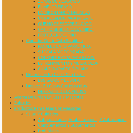
ZONAS DE DESCANSO
EL MEJOR PIENSO
LA IMPORTANCIA DEL AGUA
UN RASCADOR PARA MI GATO
QUE NO SE ESCAPE EL GATO
GATITO BEBÉ EN CASA. MIKO.
PROTEGER DEL FRÍO
Cuidados De Un Gato Paralítico
PAÑALES GATO PARALÍTICO.
SU “CAPA MOTORIZADA”
CONFORT EXTRA PARA BLAKY
ESTREÑIMIENTO Y MEGACÓLON.
CUANDO APARECIÓ BLAKY
Decoración En Casas Con Gatos
LOS GATOS Y EL SOFÁ
Limpieza En Casas Con Mascotas
DESHAZTE DE LA PELUSA
Acerca De Orden En Casa Y Mascotas
Sobre Mi
Productos Para Casas Con Mascotas
Salud Y Cuidados
Antiparasitarios, Antibacterianos, Y Antifúngicos
Complementos Y Suplementos
Probióticos