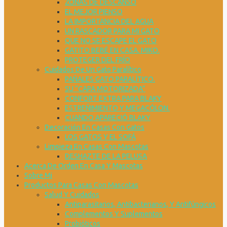
ZONAS DE DESCANSO
EL MEJOR PIENSO
LA IMPORTANCIA DEL AGUA
UN RASCADOR PARA MI GATO
QUE NO SE ESCAPE EL GATO
GATITO BEBÉ EN CASA. MIKO.
PROTEGER DEL FRÍO
Cuidados De Un Gato Paralítico
PAÑALES GATO PARALÍTICO.
SU “CAPA MOTORIZADA”
CONFORT EXTRA PARA BLAKY
ESTREÑIMIENTO Y MEGACÓLON.
CUANDO APARECIÓ BLAKY
Decoración En Casas Con Gatos
LOS GATOS Y EL SOFÁ
Limpieza En Casas Con Mascotas
DESHAZTE DE LA PELUSA
Acerca De Orden En Casa Y Mascotas
Sobre Mi
Productos Para Casas Con Mascotas
Salud Y Cuidados
Antiparasitarios, Antibacterianos, Y Antifúngicos
Complementos Y Suplementos
Probióticos