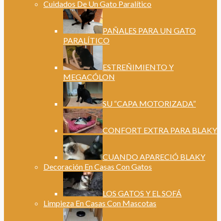
Cuidados De Un Gato Paralítico
PAÑALES PARA UN GATO
PARALÍTICO
ESTREÑIMIENTO Y
MEGACÓLON
SU “CAPA MOTORIZADA”
CONFORT EXTRA PARA BLAKY
CUANDO APARECIÓ BLAKY
Decoración En Casas Con Gatos
LOS GATOS Y EL SOFÁ
Limpieza En Casas Con Mascotas