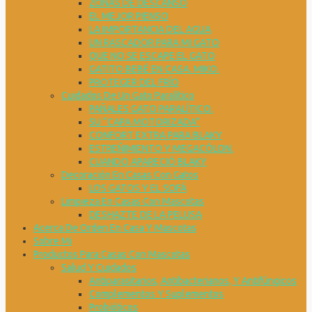
ZONAS DE DESCANSO
EL MEJOR PIENSO
LA IMPORTANCIA DEL AGUA
UN RASCADOR PARA MI GATO
QUE NO SE ESCAPE EL GATO
GATITO BEBÉ EN CASA. MIKO.
PROTEGER DEL FRÍO
Cuidados De Un Gato Paralítico
PAÑALES GATO PARALÍTICO.
SU “CAPA MOTORIZADA”
CONFORT EXTRA PARA BLAKY
ESTREÑIMIENTO Y MEGACÓLON.
CUANDO APARECIÓ BLAKY
Decoración En Casas Con Gatos
LOS GATOS Y EL SOFÁ
Limpieza En Casas Con Mascotas
DESHAZTE DE LA PELUSA
Acerca De Orden En Casa Y Mascotas
Sobre Mi
Productos Para Casas Con Mascotas
Salud Y Cuidados
Antiparasitarios, Antibacterianos, Y Antifúngicos
Complementos Y Suplementos
Probióticos