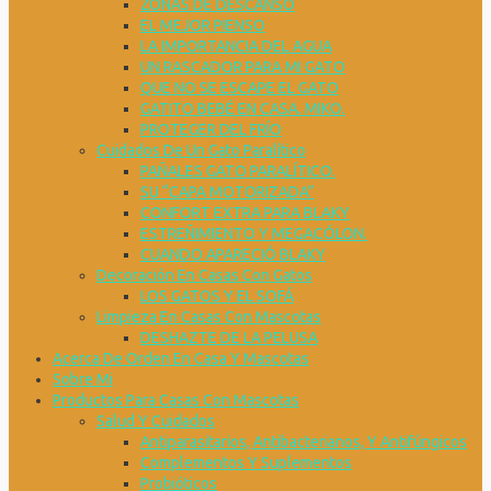
ZONAS DE DESCANSO
EL MEJOR PIENSO
LA IMPORTANCIA DEL AGUA
UN RASCADOR PARA MI GATO
QUE NO SE ESCAPE EL GATO
GATITO BEBÉ EN CASA. MIKO.
PROTEGER DEL FRÍO
Cuidados De Un Gato Paralítico
PAÑALES GATO PARALÍTICO.
SU “CAPA MOTORIZADA”
CONFORT EXTRA PARA BLAKY
ESTREÑIMIENTO Y MEGACÓLON.
CUANDO APARECIÓ BLAKY
Decoración En Casas Con Gatos
LOS GATOS Y EL SOFÁ
Limpieza En Casas Con Mascotas
DESHAZTE DE LA PELUSA
Acerca De Orden En Casa Y Mascotas
Sobre Mi
Productos Para Casas Con Mascotas
Salud Y Cuidados
Antiparasitarios, Antibacterianos, Y Antifúngicos
Complementos Y Suplementos
Probióticos