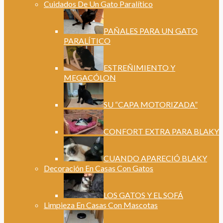
Cuidados De Un Gato Paralítico
PAÑALES PARA UN GATO
PARALÍTICO
ESTREÑIMIENTO Y
MEGACÓLON
SU “CAPA MOTORIZADA”
CONFORT EXTRA PARA BLAKY
CUANDO APARECIÓ BLAKY
Decoración En Casas Con Gatos
LOS GATOS Y EL SOFÁ
Limpieza En Casas Con Mascotas