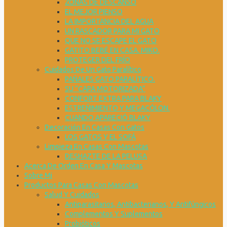
ZONAS DE DESCANSO
EL MEJOR PIENSO
LA IMPORTANCIA DEL AGUA
UN RASCADOR PARA MI GATO
QUE NO SE ESCAPE EL GATO
GATITO BEBÉ EN CASA. MIKO.
PROTEGER DEL FRÍO
Cuidados De Un Gato Paralítico
PAÑALES GATO PARALÍTICO.
SU “CAPA MOTORIZADA”
CONFORT EXTRA PARA BLAKY
ESTREÑIMIENTO Y MEGACÓLON.
CUANDO APARECIÓ BLAKY
Decoración En Casas Con Gatos
LOS GATOS Y EL SOFÁ
Limpieza En Casas Con Mascotas
DESHAZTE DE LA PELUSA
Acerca De Orden En Casa Y Mascotas
Sobre Mi
Productos Para Casas Con Mascotas
Salud Y Cuidados
Antiparasitarios, Antibacterianos, Y Antifúngicos
Complementos Y Suplementos
Probióticos