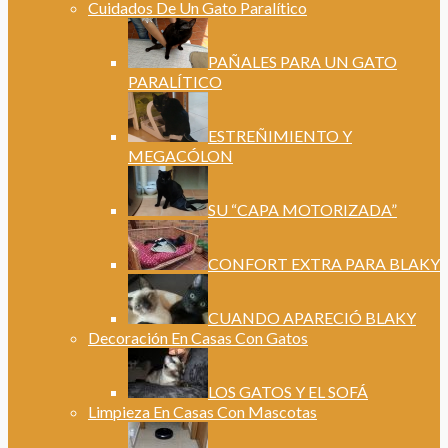
Cuidados De Un Gato Paralítico
PAÑALES PARA UN GATO
PARALÍTICO
ESTREÑIMIENTO Y
MEGACÓLON
SU “CAPA MOTORIZADA”
CONFORT EXTRA PARA BLAKY
CUANDO APARECIÓ BLAKY
Decoración En Casas Con Gatos
LOS GATOS Y EL SOFÁ
Limpieza En Casas Con Mascotas