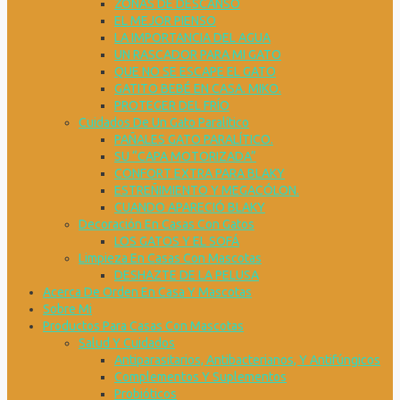
ZONAS DE DESCANSO
EL MEJOR PIENSO
LA IMPORTANCIA DEL AGUA
UN RASCADOR PARA MI GATO
QUE NO SE ESCAPE EL GATO
GATITO BEBÉ EN CASA. MIKO.
PROTEGER DEL FRÍO
Cuidados De Un Gato Paralítico
PAÑALES GATO PARALÍTICO.
SU “CAPA MOTORIZADA”
CONFORT EXTRA PARA BLAKY
ESTREÑIMIENTO Y MEGACÓLON.
CUANDO APARECIÓ BLAKY
Decoración En Casas Con Gatos
LOS GATOS Y EL SOFÁ
Limpieza En Casas Con Mascotas
DESHAZTE DE LA PELUSA
Acerca De Orden En Casa Y Mascotas
Sobre Mi
Productos Para Casas Con Mascotas
Salud Y Cuidados
Antiparasitarios, Antibacterianos, Y Antifúngicos
Complementos Y Suplementos
Probióticos