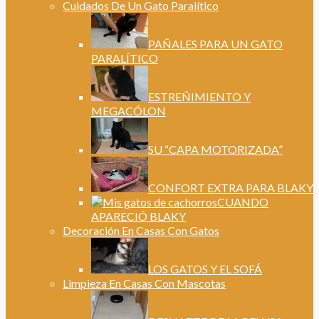
Cuidados De Un Gato Paralítico
PAÑALES PARA UN GATO
PARALÍTICO
ESTREÑIMIENTO Y
MEGACÓLON
SU “CAPA MOTORIZADA”
CONFORT EXTRA PARA BLAKY
CUANDO
APARECIÓ BLAKY
Decoración En Casas Con Gatos
LOS GATOS Y EL SOFÁ
Limpieza En Casas Con Mascotas