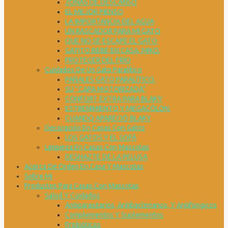
ZONAS DE DESCANSO
EL MEJOR PIENSO
LA IMPORTANCIA DEL AGUA
UN RASCADOR PARA MI GATO
QUE NO SE ESCAPE EL GATO
GATITO BEBÉ EN CASA. MIKO.
PROTEGER DEL FRÍO
Cuidados De Un Gato Paralítico
PAÑALES GATO PARALÍTICO.
SU “CAPA MOTORIZADA”
CONFORT EXTRA PARA BLAKY
ESTREÑIMIENTO Y MEGACÓLON.
CUANDO APARECIÓ BLAKY
Decoración En Casas Con Gatos
LOS GATOS Y EL SOFÁ
Limpieza En Casas Con Mascotas
DESHAZTE DE LA PELUSA
Acerca De Orden En Casa Y Mascotas
Sobre Mi
Productos Para Casas Con Mascotas
Salud Y Cuidados
Antiparasitarios, Antibacterianos, Y Antifúngicos
Complementos Y Suplementos
Probióticos