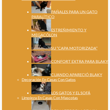
PAÑALES PARA UN GATO
PARALÍTICO
ESTREÑIMIENTO Y
MEGACÓLON
SU “CAPA MOTORIZADA”
CONFORT EXTRA PARA BLAKY
CUANDO APARECIÓ BLAKY
Decoración En Casas Con Gatos
LOS GATOS Y EL SOFÁ
Limpieza En Casas Con Mascotas