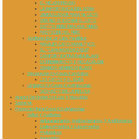
EL MEJOR PIENSO
LA IMPORTANCIA DEL AGUA
UN RASCADOR PARA MI GATO
QUE NO SE ESCAPE EL GATO
GATITO BEBÉ EN CASA. MIKO.
PROTEGER DEL FRÍO
Cuidados De Un Gato Paralítico
PAÑALES GATO PARALÍTICO.
SU “CAPA MOTORIZADA”
CONFORT EXTRA PARA BLAKY
ESTREÑIMIENTO Y MEGACÓLON.
CUANDO APARECIÓ BLAKY
Decoración En Casas Con Gatos
LOS GATOS Y EL SOFÁ
Limpieza En Casas Con Mascotas
DESHAZTE DE LA PELUSA
Acerca De Orden En Casa Y Mascotas
Sobre Mi
Productos Para Casas Con Mascotas
Salud Y Cuidados
Antiparasitarios, Antibacterianos, Y Antifúngicos
Complementos Y Suplementos
Probióticos
Seguridad