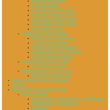
ZONAS DE DESCANSO
EL MEJOR PIENSO
LA IMPORTANCIA DEL AGUA
UN RASCADOR PARA MI GATO
QUE NO SE ESCAPE EL GATO
GATITO BEBÉ EN CASA. MIKO.
PROTEGER DEL FRÍO
Cuidados De Un Gato Paralítico
PAÑALES GATO PARALÍTICO.
SU “CAPA MOTORIZADA”
CONFORT EXTRA PARA BLAKY
ESTREÑIMIENTO Y MEGACÓLON.
CUANDO APARECIÓ BLAKY
Decoración En Casas Con Gatos
LOS GATOS Y EL SOFÁ
Limpieza En Casas Con Mascotas
DESHAZTE DE LA PELUSA
Acerca De Orden En Casa Y Mascotas
Sobre Mi
Productos Para Casas Con Mascotas
Salud Y Cuidados
Antiparasitarios, Antibacterianos, Y Antifúngicos
Complementos Y Suplementos
Probióticos