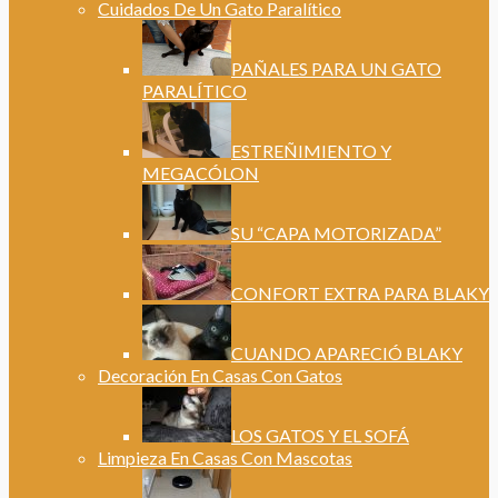
Cuidados De Un Gato Paralítico
PAÑALES PARA UN GATO
PARALÍTICO
ESTREÑIMIENTO Y
MEGACÓLON
SU “CAPA MOTORIZADA”
CONFORT EXTRA PARA BLAKY
CUANDO APARECIÓ BLAKY
Decoración En Casas Con Gatos
LOS GATOS Y EL SOFÁ
Limpieza En Casas Con Mascotas