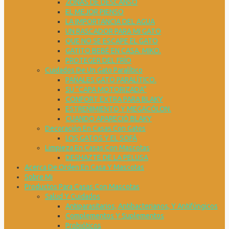
ZONAS DE DESCANSO
EL MEJOR PIENSO
LA IMPORTANCIA DEL AGUA
UN RASCADOR PARA MI GATO
QUE NO SE ESCAPE EL GATO
GATITO BEBÉ EN CASA. MIKO.
PROTEGER DEL FRÍO
Cuidados De Un Gato Paralítico
PAÑALES GATO PARALÍTICO.
SU “CAPA MOTORIZADA”
CONFORT EXTRA PARA BLAKY
ESTREÑIMIENTO Y MEGACÓLON.
CUANDO APARECIÓ BLAKY
Decoración En Casas Con Gatos
LOS GATOS Y EL SOFÁ
Limpieza En Casas Con Mascotas
DESHAZTE DE LA PELUSA
Acerca De Orden En Casa Y Mascotas
Sobre Mi
Productos Para Casas Con Mascotas
Salud Y Cuidados
Antiparasitarios, Antibacterianos, Y Antifúngicos
Complementos Y Suplementos
Probióticos