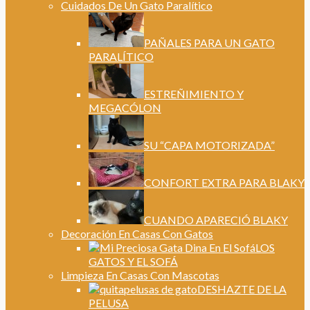
Cuidados De Un Gato Paralítico
PAÑALES PARA UN GATO
PARALÍTICO
ESTREÑIMIENTO Y
MEGACÓLON
SU “CAPA MOTORIZADA”
CONFORT EXTRA PARA BLAKY
CUANDO APARECIÓ BLAKY
Decoración En Casas Con Gatos
LOS
GATOS Y EL SOFÁ
Limpieza En Casas Con Mascotas
DESHAZTE DE LA
PELUSA