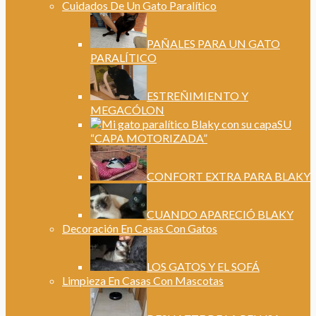
Cuidados De Un Gato Paralítico
PAÑALES PARA UN GATO
PARALÍTICO
ESTREÑIMIENTO Y
MEGACÓLON
SU
“CAPA MOTORIZADA”
CONFORT EXTRA PARA BLAKY
CUANDO APARECIÓ BLAKY
Decoración En Casas Con Gatos
LOS GATOS Y EL SOFÁ
Limpieza En Casas Con Mascotas