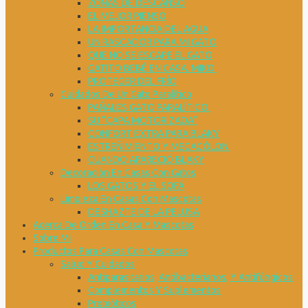
ZONAS DE DESCANSO
EL MEJOR PIENSO
LA IMPORTANCIA DEL AGUA
UN RASCADOR PARA MI GATO
QUE NO SE ESCAPE EL GATO
GATITO BEBÉ EN CASA. MIKO.
PROTEGER DEL FRÍO
Cuidados De Un Gato Paralítico
PAÑALES GATO PARALÍTICO.
SU “CAPA MOTORIZADA”
CONFORT EXTRA PARA BLAKY
ESTREÑIMIENTO Y MEGACÓLON.
CUANDO APARECIÓ BLAKY
Decoración En Casas Con Gatos
LOS GATOS Y EL SOFÁ
Limpieza En Casas Con Mascotas
DESHAZTE DE LA PELUSA
Acerca De Orden En Casa Y Mascotas
Sobre Mi
Productos Para Casas Con Mascotas
Salud Y Cuidados
Antiparasitarios, Antibacterianos, Y Antifúngicos
Complementos Y Suplementos
Probióticos