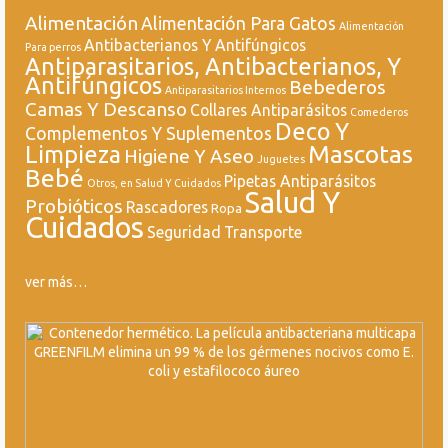
Alimentación
Alimentación Para Gatos
Alimentación
Antibacterianos Y Antifúngicos
Para perros
Antiparasitarios, Antibacterianos, Y
Antifúngicos
Bebederos
Antiparasitarios Internos
Camas Y Descanso
Collares Antiparásitos
Comederos
Deco Y
Complementos Y Suplementos
Mascotas
Limpieza
Higiene Y Aseo
Juguetes
Bebé
Pipetas Antiparásitos
Otros, en Salud Y Cuidados
Salud Y
Probióticos
Rascadores
Ropa
Cuidados
Seguridad
Transporte
ver más…