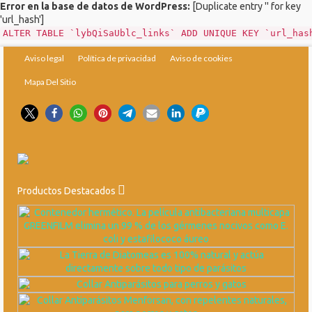
Error en la base de datos de WordPress:
[Duplicate entry '' for key
'url_hash']
ALTER TABLE `lybQiSaUblc_links` ADD UNIQUE KEY `url_has
Aviso legal
Política de privacidad
Aviso de cookies
Mapa Del Sitio
Productos Destacados