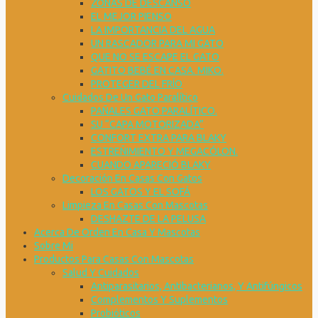
ZONAS DE DESCANSO
EL MEJOR PIENSO
LA IMPORTANCIA DEL AGUA
UN RASCADOR PARA MI GATO
QUE NO SE ESCAPE EL GATO
GATITO BEBÉ EN CASA. MIKO.
PROTEGER DEL FRÍO
Cuidados De Un Gato Paralítico
PAÑALES GATO PARALÍTICO.
SU “CAPA MOTORIZADA”
CONFORT EXTRA PARA BLAKY
ESTREÑIMIENTO Y MEGACÓLON.
CUANDO APARECIÓ BLAKY
Decoración En Casas Con Gatos
LOS GATOS Y EL SOFÁ
Limpieza En Casas Con Mascotas
DESHAZTE DE LA PELUSA
Acerca De Orden En Casa Y Mascotas
Sobre Mi
Productos Para Casas Con Mascotas
Salud Y Cuidados
Antiparasitarios, Antibacterianos, Y Antifúngicos
Complementos Y Suplementos
Probióticos