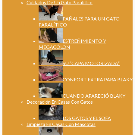
Cuidados De Un Gato Paralítico
PAÑALES PARA UN GATO
PARALÍTICO
ESTREÑIMIENTO Y
MEGACÓLON
SU “CAPA MOTORIZADA”
CONFORT EXTRA PARA BLAKY
CUANDO APARECIÓ BLAKY
Decoración En Casas Con Gatos
LOS GATOS Y EL SOFÁ
Limpieza En Casas Con Mascotas