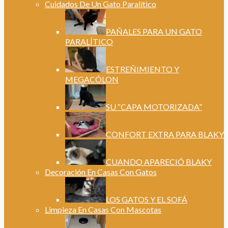
Cuidados De Un Gato Paralítico
PAÑALES PARA UN GATO
PARALÍTICO
ESTREÑIMIENTO Y
MEGACÓLON
SU “CAPA MOTORIZADA”
CONFORT EXTRA PARA BLAKY
CUANDO APARECIÓ BLAKY
Decoración En Casas Con Gatos
LOS GATOS Y EL SOFÁ
Limpieza En Casas Con Mascotas