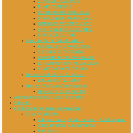
ZONAS DE DESCANSO
EL MEJOR PIENSO
LA IMPORTANCIA DEL AGUA
UN RASCADOR PARA MI GATO
QUE NO SE ESCAPE EL GATO
GATITO BEBÉ EN CASA. MIKO.
PROTEGER DEL FRÍO
Cuidados De Un Gato Paralítico
PAÑALES GATO PARALÍTICO.
SU “CAPA MOTORIZADA”
CONFORT EXTRA PARA BLAKY
ESTREÑIMIENTO Y MEGACÓLON.
CUANDO APARECIÓ BLAKY
Decoración En Casas Con Gatos
LOS GATOS Y EL SOFÁ
Limpieza En Casas Con Mascotas
DESHAZTE DE LA PELUSA
Acerca De Orden En Casa Y Mascotas
Sobre Mi
Productos Para Casas Con Mascotas
Salud Y Cuidados
Antiparasitarios, Antibacterianos, Y Antifúngicos
Complementos Y Suplementos
Probióticos