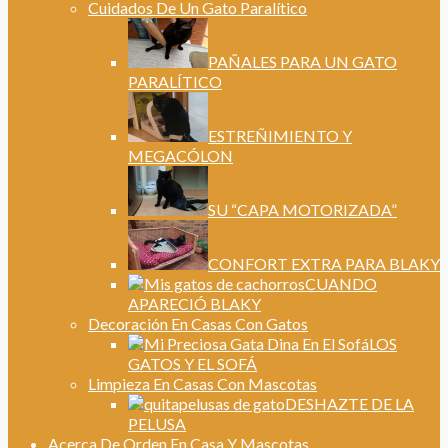
Cuidados De Un Gato Paralítico
PAÑALES PARA UN GATO
PARALÍTICO
ESTREÑIMIENTO Y
MEGACÓLON
SU “CAPA MOTORIZADA”
CONFORT EXTRA PARA BLAKY
CUANDO
APARECIÓ BLAKY
Decoración En Casas Con Gatos
LOS
GATOS Y EL SOFÁ
Limpieza En Casas Con Mascotas
DESHAZTE DE LA
PELUSA
Acerca De Orden En Casa Y Mascotas