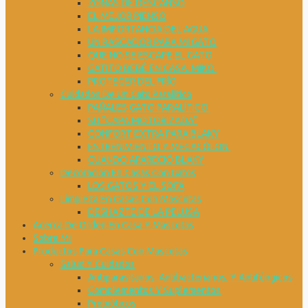
ZONAS DE DESCANSO
EL MEJOR PIENSO
LA IMPORTANCIA DEL AGUA
UN RASCADOR PARA MI GATO
QUE NO SE ESCAPE EL GATO
GATITO BEBÉ EN CASA. MIKO.
PROTEGER DEL FRÍO
Cuidados De Un Gato Paralítico
PAÑALES GATO PARALÍTICO.
SU “CAPA MOTORIZADA”
CONFORT EXTRA PARA BLAKY
ESTREÑIMIENTO Y MEGACÓLON.
CUANDO APARECIÓ BLAKY
Decoración En Casas Con Gatos
LOS GATOS Y EL SOFÁ
Limpieza En Casas Con Mascotas
DESHAZTE DE LA PELUSA
Acerca De Orden En Casa Y Mascotas
Sobre Mi
Productos Para Casas Con Mascotas
Salud Y Cuidados
Antiparasitarios, Antibacterianos, Y Antifúngicos
Complementos Y Suplementos
Probióticos