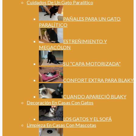
Cuidados De Un Gato Paralítico
PAÑALES PARA UN GATO
PARALÍTICO
ESTREÑIMIENTO Y
MEGACÓLON
SU “CAPA MOTORIZADA”
CONFORT EXTRA PARA BLAKY
CUANDO APARECIÓ BLAKY
Decoración En Casas Con Gatos
LOS GATOS Y EL SOFÁ
Limpieza En Casas Con Mascotas