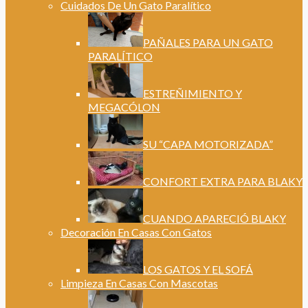
Cuidados De Un Gato Paralítico
PAÑALES PARA UN GATO
PARALÍTICO
ESTREÑIMIENTO Y
MEGACÓLON
SU “CAPA MOTORIZADA”
CONFORT EXTRA PARA BLAKY
CUANDO APARECIÓ BLAKY
Decoración En Casas Con Gatos
LOS GATOS Y EL SOFÁ
Limpieza En Casas Con Mascotas