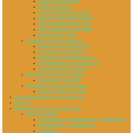
ZONAS DE DESCANSO
EL MEJOR PIENSO
LA IMPORTANCIA DEL AGUA
UN RASCADOR PARA MI GATO
QUE NO SE ESCAPE EL GATO
GATITO BEBÉ EN CASA. MIKO.
PROTEGER DEL FRÍO
Cuidados De Un Gato Paralítico
PAÑALES GATO PARALÍTICO.
SU “CAPA MOTORIZADA”
CONFORT EXTRA PARA BLAKY
ESTREÑIMIENTO Y MEGACÓLON.
CUANDO APARECIÓ BLAKY
Decoración En Casas Con Gatos
LOS GATOS Y EL SOFÁ
Limpieza En Casas Con Mascotas
DESHAZTE DE LA PELUSA
Acerca De Orden En Casa Y Mascotas
Sobre Mi
Productos Para Casas Con Mascotas
Salud Y Cuidados
Antiparasitarios, Antibacterianos, Y Antifúngicos
Complementos Y Suplementos
Probióticos