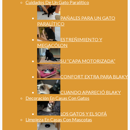
Cuidados De Un Gato Paralítico
PAÑALES PARA UN GATO
PARALÍTICO
ESTREÑIMIENTO Y
MEGACÓLON
SU “CAPA MOTORIZADA”
CONFORT EXTRA PARA BLAKY
CUANDO APARECIÓ BLAKY
Decoración En Casas Con Gatos
LOS GATOS Y EL SOFÁ
Limpieza En Casas Con Mascotas