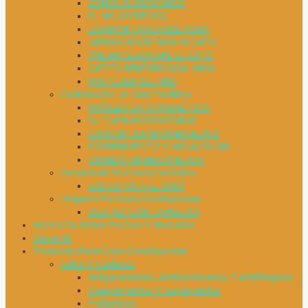
ZONAS DE DESCANSO
EL MEJOR PIENSO
LA IMPORTANCIA DEL AGUA
UN RASCADOR PARA MI GATO
QUE NO SE ESCAPE EL GATO
GATITO BEBÉ EN CASA. MIKO.
PROTEGER DEL FRÍO
Cuidados De Un Gato Paralítico
PAÑALES GATO PARALÍTICO.
SU “CAPA MOTORIZADA”
CONFORT EXTRA PARA BLAKY
ESTREÑIMIENTO Y MEGACÓLON.
CUANDO APARECIÓ BLAKY
Decoración En Casas Con Gatos
LOS GATOS Y EL SOFÁ
Limpieza En Casas Con Mascotas
DESHAZTE DE LA PELUSA
Acerca De Orden En Casa Y Mascotas
Sobre Mi
Productos Para Casas Con Mascotas
Salud Y Cuidados
Antiparasitarios, Antibacterianos, Y Antifúngicos
Complementos Y Suplementos
Probióticos