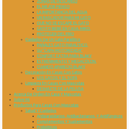
ZONAS DE DESCANSO
EL MEJOR PIENSO
LA IMPORTANCIA DEL AGUA
UN RASCADOR PARA MI GATO
QUE NO SE ESCAPE EL GATO
GATITO BEBÉ EN CASA. MIKO.
PROTEGER DEL FRÍO
Cuidados De Un Gato Paralítico
PAÑALES GATO PARALÍTICO.
SU “CAPA MOTORIZADA”
CONFORT EXTRA PARA BLAKY
ESTREÑIMIENTO Y MEGACÓLON.
CUANDO APARECIÓ BLAKY
Decoración En Casas Con Gatos
LOS GATOS Y EL SOFÁ
Limpieza En Casas Con Mascotas
DESHAZTE DE LA PELUSA
Acerca De Orden En Casa Y Mascotas
Sobre Mi
Productos Para Casas Con Mascotas
Salud Y Cuidados
Antiparasitarios, Antibacterianos, Y Antifúngicos
Complementos Y Suplementos
Probióticos