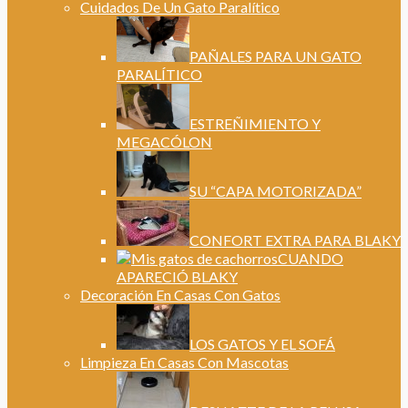
Cuidados De Un Gato Paralítico
PAÑALES PARA UN GATO
PARALÍTICO
ESTREÑIMIENTO Y
MEGACÓLON
SU “CAPA MOTORIZADA”
CONFORT EXTRA PARA BLAKY
CUANDO
APARECIÓ BLAKY
Decoración En Casas Con Gatos
LOS GATOS Y EL SOFÁ
Limpieza En Casas Con Mascotas