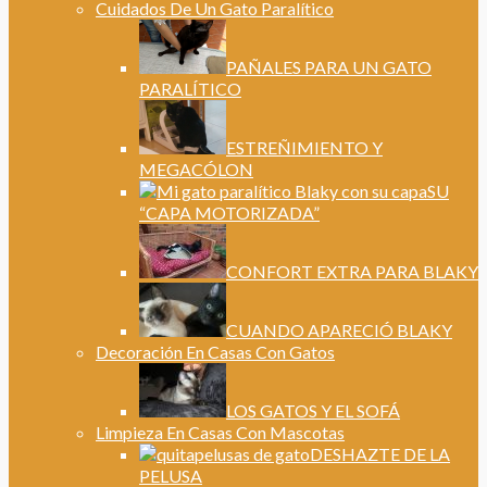
Cuidados De Un Gato Paralítico
PAÑALES PARA UN GATO
PARALÍTICO
ESTREÑIMIENTO Y
MEGACÓLON
SU
“CAPA MOTORIZADA”
CONFORT EXTRA PARA BLAKY
CUANDO APARECIÓ BLAKY
Decoración En Casas Con Gatos
LOS GATOS Y EL SOFÁ
Limpieza En Casas Con Mascotas
DESHAZTE DE LA
PELUSA