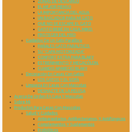
ZONAS DE DESCANSO
EL MEJOR PIENSO
LA IMPORTANCIA DEL AGUA
UN RASCADOR PARA MI GATO
QUE NO SE ESCAPE EL GATO
GATITO BEBÉ EN CASA. MIKO.
PROTEGER DEL FRÍO
Cuidados De Un Gato Paralítico
PAÑALES GATO PARALÍTICO.
SU “CAPA MOTORIZADA”
CONFORT EXTRA PARA BLAKY
ESTREÑIMIENTO Y MEGACÓLON.
CUANDO APARECIÓ BLAKY
Decoración En Casas Con Gatos
LOS GATOS Y EL SOFÁ
Limpieza En Casas Con Mascotas
DESHAZTE DE LA PELUSA
Acerca De Orden En Casa Y Mascotas
Sobre Mi
Productos Para Casas Con Mascotas
Salud Y Cuidados
Antiparasitarios, Antibacterianos, Y Antifúngicos
Complementos Y Suplementos
Probióticos