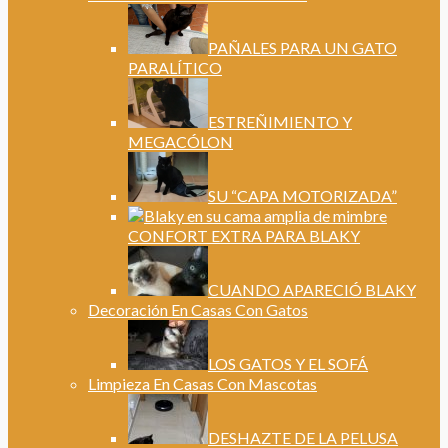
PAÑALES PARA UN GATO
PARALÍTICO
ESTREÑIMIENTO Y
MEGACÓLON
SU “CAPA MOTORIZADA”
CONFORT EXTRA PARA BLAKY
CUANDO APARECIÓ BLAKY
Decoración En Casas Con Gatos
LOS GATOS Y EL SOFÁ
Limpieza En Casas Con Mascotas
DESHAZTE DE LA PELUSA