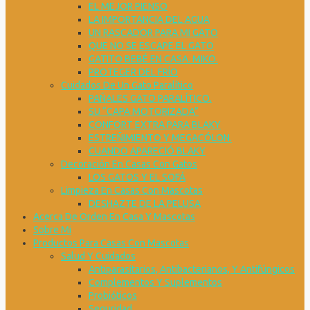
EL MEJOR PIENSO
LA IMPORTANCIA DEL AGUA
UN RASCADOR PARA MI GATO
QUE NO SE ESCAPE EL GATO
GATITO BEBÉ EN CASA. MIKO.
PROTEGER DEL FRÍO
Cuidados De Un Gato Paralítico
PAÑALES GATO PARALÍTICO.
SU “CAPA MOTORIZADA”
CONFORT EXTRA PARA BLAKY
ESTREÑIMIENTO Y MEGACÓLON.
CUANDO APARECIÓ BLAKY
Decoración En Casas Con Gatos
LOS GATOS Y EL SOFÁ
Limpieza En Casas Con Mascotas
DESHAZTE DE LA PELUSA
Acerca De Orden En Casa Y Mascotas
Sobre Mi
Productos Para Casas Con Mascotas
Salud Y Cuidados
Antiparasitarios, Antibacterianos, Y Antifúngicos
Complementos Y Suplementos
Probióticos
Seguridad