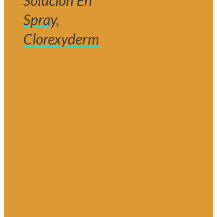
Solución En
Spray,
Clorexyderm