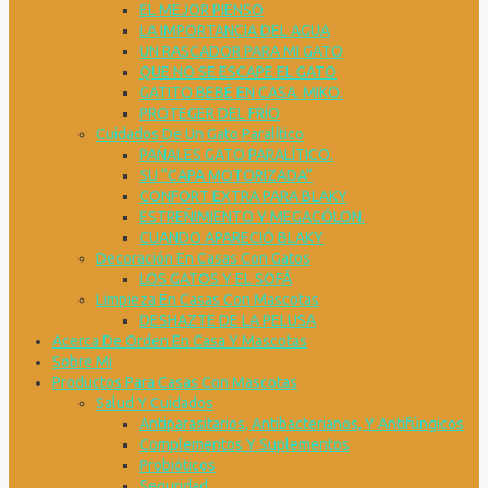
EL MEJOR PIENSO
LA IMPORTANCIA DEL AGUA
UN RASCADOR PARA MI GATO
QUE NO SE ESCAPE EL GATO
GATITO BEBÉ EN CASA. MIKO.
PROTEGER DEL FRÍO
Cuidados De Un Gato Paralítico
PAÑALES GATO PARALÍTICO.
SU “CAPA MOTORIZADA”
CONFORT EXTRA PARA BLAKY
ESTREÑIMIENTO Y MEGACÓLON.
CUANDO APARECIÓ BLAKY
Decoración En Casas Con Gatos
LOS GATOS Y EL SOFÁ
Limpieza En Casas Con Mascotas
DESHAZTE DE LA PELUSA
Acerca De Orden En Casa Y Mascotas
Sobre Mi
Productos Para Casas Con Mascotas
Salud Y Cuidados
Antiparasitarios, Antibacterianos, Y Antifúngicos
Complementos Y Suplementos
Probióticos
Seguridad