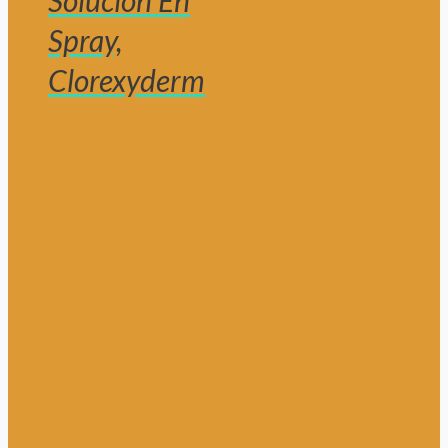
Solución En
Spray,
Clorexyderm