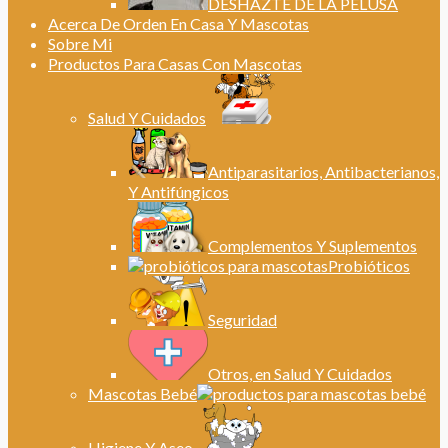
DESHAZTE DE LA PELUSA
Acerca De Orden En Casa Y Mascotas
Sobre Mi
Productos Para Casas Con Mascotas
Salud Y Cuidados
Antiparasitarios, Antibacterianos,
Y Antifúngicos
Complementos Y Suplementos
Probióticos
Seguridad
Otros, en Salud Y Cuidados
Mascotas Bebé
Higiene Y Aseo