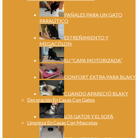
PAÑALES PARA UN GATO
PARALÍTICO
ESTREÑIMIENTO Y
MEGACÓLON
SU “CAPA MOTORIZADA”
CONFORT EXTRA PARA BLAKY
CUANDO APARECIÓ BLAKY
Decoración En Casas Con Gatos
LOS GATOS Y EL SOFÁ
Limpieza En Casas Con Mascotas