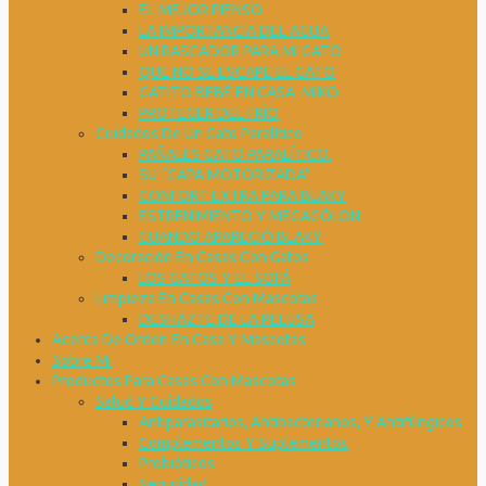
EL MEJOR PIENSO
LA IMPORTANCIA DEL AGUA
UN RASCADOR PARA MI GATO
QUE NO SE ESCAPE EL GATO
GATITO BEBÉ EN CASA. MIKO.
PROTEGER DEL FRÍO
Cuidados De Un Gato Paralítico
PAÑALES GATO PARALÍTICO.
SU “CAPA MOTORIZADA”
CONFORT EXTRA PARA BLAKY
ESTREÑIMIENTO Y MEGACÓLON.
CUANDO APARECIÓ BLAKY
Decoración En Casas Con Gatos
LOS GATOS Y EL SOFÁ
Limpieza En Casas Con Mascotas
DESHAZTE DE LA PELUSA
Acerca De Orden En Casa Y Mascotas
Sobre Mi
Productos Para Casas Con Mascotas
Salud Y Cuidados
Antiparasitarios, Antibacterianos, Y Antifúngicos
Complementos Y Suplementos
Probióticos
Seguridad