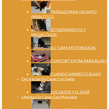
PAÑALES PARA UN GATO
PARALÍTICO
ESTREÑIMIENTO Y
MEGACÓLON
SU “CAPA MOTORIZADA”
CONFORT EXTRA PARA BLAKY
CUANDO APARECIÓ BLAKY
Decoración En Casas Con Gatos
LOS GATOS Y EL SOFÁ
Limpieza En Casas Con Mascotas