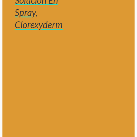
Solución En
Spray,
Clorexyderm