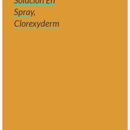
Solución En
Spray,
Clorexyderm