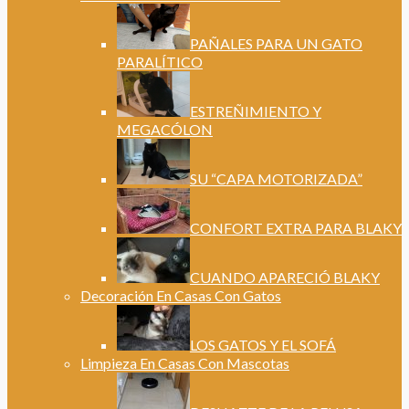
PAÑALES PARA UN GATO
PARALÍTICO
ESTREÑIMIENTO Y
MEGACÓLON
SU “CAPA MOTORIZADA”
CONFORT EXTRA PARA BLAKY
CUANDO APARECIÓ BLAKY
Decoración En Casas Con Gatos
LOS GATOS Y EL SOFÁ
Limpieza En Casas Con Mascotas