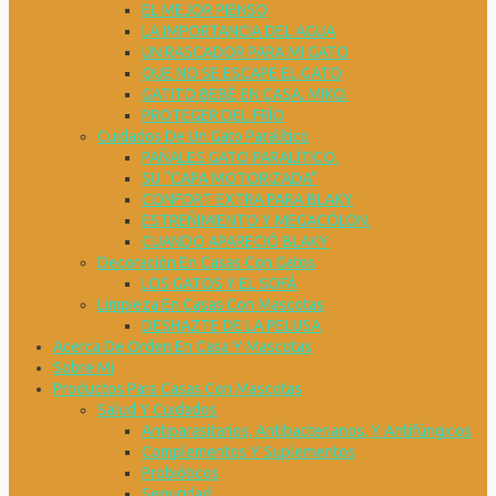
EL MEJOR PIENSO
LA IMPORTANCIA DEL AGUA
UN RASCADOR PARA MI GATO
QUE NO SE ESCAPE EL GATO
GATITO BEBÉ EN CASA. MIKO.
PROTEGER DEL FRÍO
Cuidados De Un Gato Paralítico
PAÑALES GATO PARALÍTICO.
SU “CAPA MOTORIZADA”
CONFORT EXTRA PARA BLAKY
ESTREÑIMIENTO Y MEGACÓLON.
CUANDO APARECIÓ BLAKY
Decoración En Casas Con Gatos
LOS GATOS Y EL SOFÁ
Limpieza En Casas Con Mascotas
DESHAZTE DE LA PELUSA
Acerca De Orden En Casa Y Mascotas
Sobre Mi
Productos Para Casas Con Mascotas
Salud Y Cuidados
Antiparasitarios, Antibacterianos, Y Antifúngicos
Complementos Y Suplementos
Probióticos
Seguridad