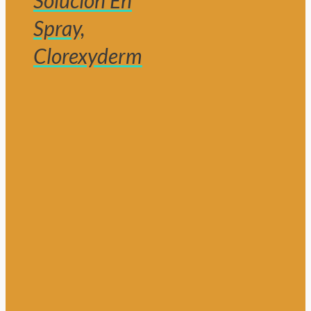
Solución En
Spray,
Clorexyderm