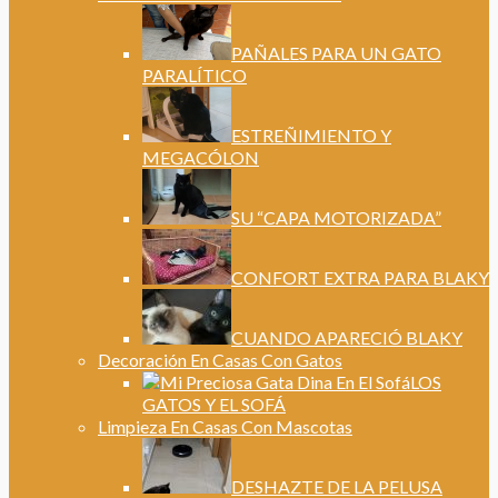
PAÑALES PARA UN GATO
PARALÍTICO
ESTREÑIMIENTO Y
MEGACÓLON
SU “CAPA MOTORIZADA”
CONFORT EXTRA PARA BLAKY
CUANDO APARECIÓ BLAKY
Decoración En Casas Con Gatos
LOS
GATOS Y EL SOFÁ
Limpieza En Casas Con Mascotas
DESHAZTE DE LA PELUSA