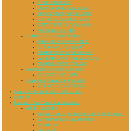
EL MEJOR PIENSO
LA IMPORTANCIA DEL AGUA
UN RASCADOR PARA MI GATO
QUE NO SE ESCAPE EL GATO
GATITO BEBÉ EN CASA. MIKO.
PROTEGER DEL FRÍO
Cuidados De Un Gato Paralítico
PAÑALES GATO PARALÍTICO.
SU “CAPA MOTORIZADA”
CONFORT EXTRA PARA BLAKY
ESTREÑIMIENTO Y MEGACÓLON.
CUANDO APARECIÓ BLAKY
Decoración En Casas Con Gatos
LOS GATOS Y EL SOFÁ
Limpieza En Casas Con Mascotas
DESHAZTE DE LA PELUSA
Acerca De Orden En Casa Y Mascotas
Sobre Mi
Productos Para Casas Con Mascotas
Salud Y Cuidados
Antiparasitarios, Antibacterianos, Y Antifúngicos
Complementos Y Suplementos
Probióticos
Seguridad